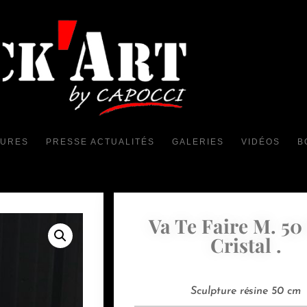
TURES
PRESSE ACTUALITÉS
GALERIES
VIDÉOS
B
Va Te Faire M. 50
Cristal .
Sculpture résine 50 cm