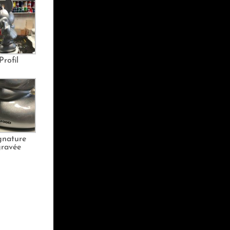
Profil
gnature
gravée