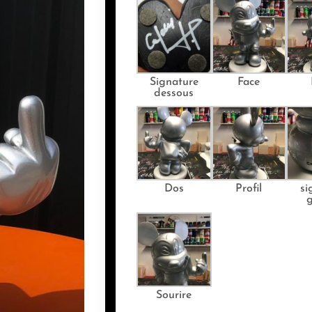
Signature
Face
dessous
Dos
Profil
si
Sourire