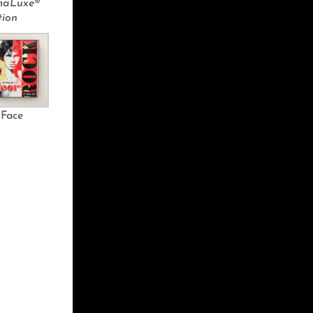
omaLuxe®
tion
Face