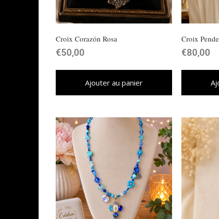
Croix Corazón Rosa
Croix Pende
€
50,00
€
80,00
Ajouter au panier
Aj