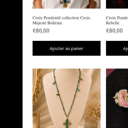
Croix Pendentif collection Croix
Croix Penden
Majesté Bohème
Rebelle
€
80,00
€
80,00
Ajouter au panier
Aj