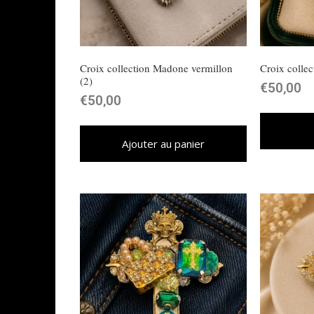
Croix collection Madone vermillon
Croix colle
(2)
€
50,00
€
50,00
Ajouter au panier