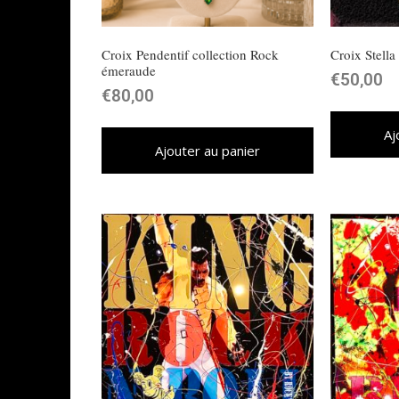
Croix Pendentif collection Rock
Croix Stella
émeraude
€
50,00
€
80,00
Aj
Ajouter au panier