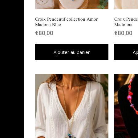
Croix Pendentif collection Amor
Croix Penden
Madona Blue
Madonna
€
80,00
€
80,00
Ajouter au panier
Aj