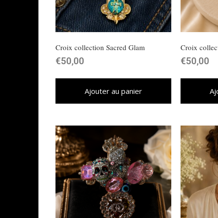
Croix collection Sacred Glam
Croix collec
€
50,00
€
50,00
Ajouter au panier
Aj