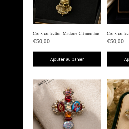
Croix collection Madone Clémentine
Croix colle
€
50,00
€
50,00
Ajouter au panier
Aj